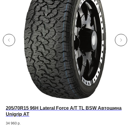
205/70R15 96H Lateral Force A/T TL BSW Автошина
Га
Unigrip АТ
34 960
р.