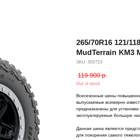
265/70R16 121/1
MudTerrain KM3 
SKU:
350723
119 900
р.
Out of stock
Всесезонные шины повышенной
выпускаемые всемирно извес
предназначены для установки
эксплуатируемые большую час
Данная шина является предст
для покорения самого тяжело