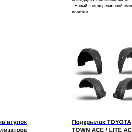
- Новый состав резиновой сме
порезам.
на втулок
Подкрылок TOYOTA
илизатора
TOWN ACE / LITE A