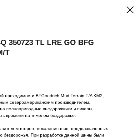
18Q 350723 TL LRE GO BFG
М/Т
 проходимости BFGoodrich Mud Terrain T/A KM2,
тным североамериканским производителем,
 на полноприводные внедорожники и пикапы,
ть времени на тяжелом бездорожье.
авителем второго поколения шин, предназначенных
го бездорожья. При разработке данной шины были