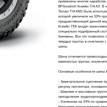
применены многие наработки 
BFGoodrich Krawler T/A KX. В 
Terrain T/A KM2 была использ
которой увеличили на 33% пр
предшественницей данной моде
Krawler TEK входят агрессив
специально подобранный сост
боковины. Все это позволило 
твердых грунтах в сочетании 
шины.
Шина отличается превосходны
каменистых грунтах, исключит
Основные особенности шины B
- Замечательное сцепление пр
рисунку протектора, основанн
- Широкие и массивные грунт
преодоление труднопроходимы
- Усиленная на 33% по сравн
благодаря использованию техн