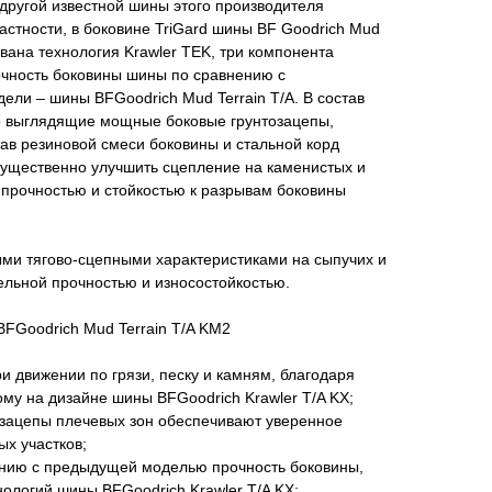
другой известной шины этого производителя
частности, в боковине TriGard шины BF Goodrich Mud
ована технология Krawler TEK, три компонента
очность боковины шины по сравнению с
ли – шины BFGoodrich Mud Terrain T/A. В состав
но выглядящие мощные боковые грунтозацепы,
ав резиновой смеси боковины и стальной корд
существенно улучшить сцепление на каменистых и
с прочностью и стойкостью к разрывам боковины
ми тягово-сцепными характеристиками на сыпучих и
ельной прочностью и износостойкостью.
FGoodrich Mud Terrain T/A KM2
и движении по грязи, песку и камням, благодаря
ому на дизайне шины BFGoodrich Krawler T/A KX;
озацепы плечевых зон обеспечивают уверенное
х участков;
ению с предыдущей моделью прочность боковины,
ологий шины BFGoodrich Krawler T/A KX;