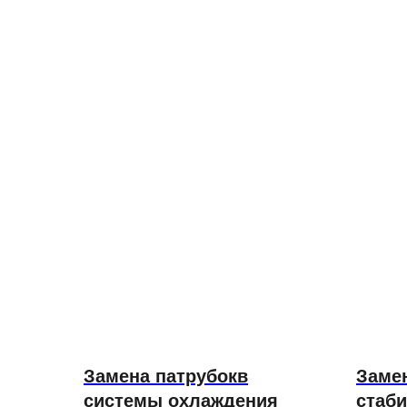
Замена патрубокв
Заме
системы охлаждения
стаб