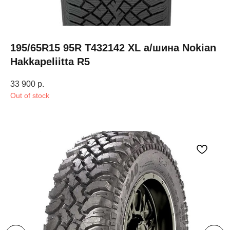
195/65R15 95R T432142 XL а/шина Nokian
Hakkapeliitta R5
33 900
р.
Out of stock