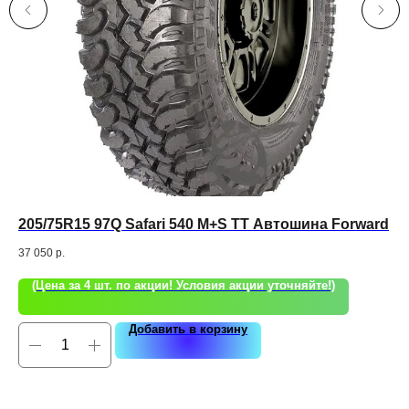
205/75R15 97Q Safari 540 M+S TT Автошина Forward
28
Ic
37 050
р.
91 
(Цена за 4 шт. по акции! Условия акции уточняйте!)
Добавить в корзину