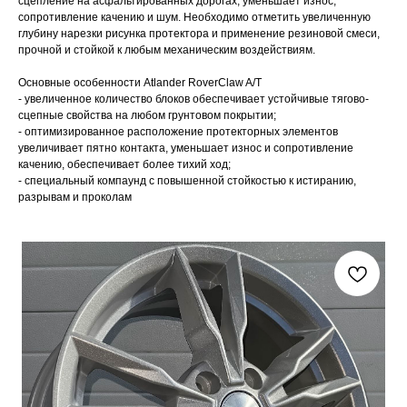
сцепление на асфальтированных дорогах, уменьшает износ,
сопротивление качению и шум. Необходимо отметить увеличенную
глубину нарезки рисунка протектора и применение резиновой смеси,
прочной и стойкой к любым механическим воздействиям.
Основные особенности Atlander RoverClaw A/T
- увеличенное количество блоков обеспечивает устойчивые тягово-
сцепные свойства на любом грунтовом покрытии;
- оптимизированное расположение протекторных элементов
увеличивает пятно контакта, уменьшает износ и сопротивление
качению, обеспечивает более тихий ход;
- специальный компаунд с повышенной стойкостью к истиранию,
разрывам и проколам