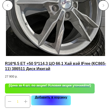
er
R16*6,5 ЕТ +50 5*114,3 ЦО 66,1 Хай вэй IFree (КС865-
19
11) 386511 Диск Икигай
22 
27 900
р.
(Цена за 4 шт. по акции! Условия акции уточняйте!)
Добавить в корзину