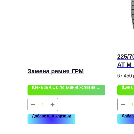
225/7
AT M
Замена ремня ГРМ
Hanko
67 450
(Цена за 4 шт. по акции! Условия акции уточняйте!)
Добавить в корзину
Добав