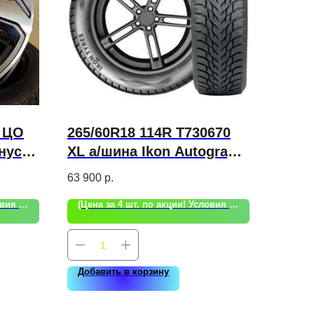
3 ЦО
265/60R18 114R T730670
нус
XL а/шина Ikon Autograph
Snow 3 SUV
63 900
р.
(Цена за 4 шт. по акции! Условия акции уточняйте!)
(Цена за 4 шт. по акции! Условия акции уточняйте!)
Добавить в корзину