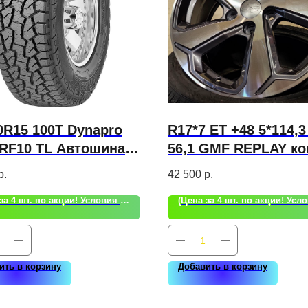
0R15 100T Dynapro
R17*7 ET +48 5*114,
 RF10 TL Автошина
56,1 GMF REPLAY ко
ok P АТ
Диск SB55
р.
42 500
р.
(Цена за 4 шт. по акции! Условия акции уточняйте!)
ить в корзину
Добавить в корзину