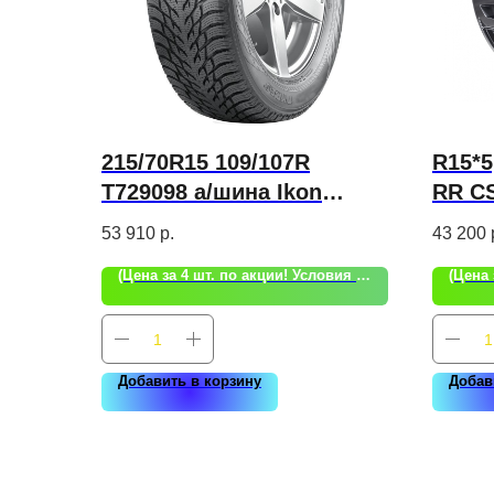
215/70R15 109/107R
R15*5
T729098 а/шина Ikon
RR C
Autograph Snow C3
53 910
р.
43 200
(Цена за 4 шт. по акции! Условия акции уточняйте!)
Добавить в корзину
Добав