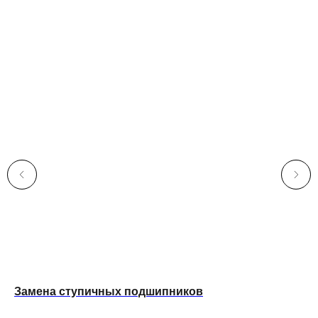
27
Sn
Замена ступичных подшипников
77 