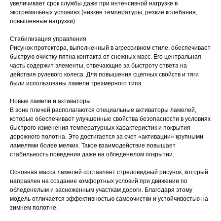
увеличивает срок службы даже при интенсивной нагрузке в
экстремальных условиях (низкие температуры, резкие колебания,
повышенные нагрузки).
Стабилизация управления
Рисунок протектора, выполненный в агрессивном стиле, обеспечивает
быструю очистку пятна контакта от снежных масс. Его центральная
часть содержит элементы, отвечающие за быстроту ответа на
действия рулевого колеса. Для повышения сцепных свойств и тяги
были использованы ламели трехмерного типа.
Новые ламели и активаторы
В зоне плечей располагаются специальные активаторы ламелей,
которые обеспечивает улучшенные свойства безопасности в условиях
быстрого изменения температурных характеристик и покрытия
дорожного полотна. Это достигается за счет «активации» крупными
ламелями более мелких. Такое взаимодействие повышает
стабильность поведения даже на обледенелом покрытии.
Основная масса ламелей составляет стреловидный рисунок, который
направлен на создание комфортных условий при движении по
обледенелым и заснеженным участкам дороги. Благодаря этому
модель отличается эффективностью самоочистки и устойчивостью на
зимнем полотне.