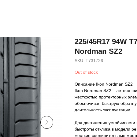
225/45R17 94W T7
Nordman SZ2
SKU:
T731726
Out of stock
Описание Ikon Nordman SZ2
Ikon Nordman SZ2 – летняя ш
жесткостью протекторных элем
обеспечивая быструю обратную
длительность эксплуатации.
Для достижения устойчивости
быстроты отклика в модели р
жесткие соединительные мост