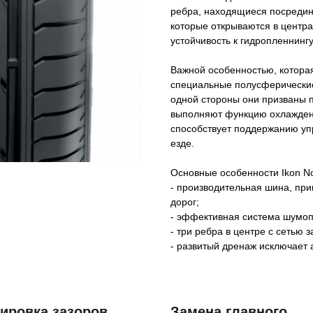
ребра, находящиеся посредин
которые открываются в центр
устойчивость к гидропленнинг
Важной особенностью, котора
специальные полусферические
одной стороны они призваны 
выполняют функцию охлаждени
способствует поддержанию уп
езде.
Основные особенности Ikon N
- производительная шина, при
дорог;
- эффективная система шумо
- три ребра в центре с сетью 
- развитый дренаж исключает 
ировка зазоров
Замена главного