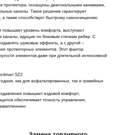
е протектора, оснащены диагональными канавками,
альные каналы. Такое решение гарантирует
у, а также способствует быстрому самоочищению.
я повышает уровень комфорта, выступают
 каналы, идущие по боковым стенкам ребер. С
подавлять шумовые эффекты, а с другой –
я протекторных элементов. Этот фактор
ругости элементов даже при длительной интенсивной
ordman SZ2
годная, как для асфальтированных, так и гравийных
подавления повышает ездовой комфорт;
зацепов обеспечивает точность управления;
аквапленнинг.
Замена топливного