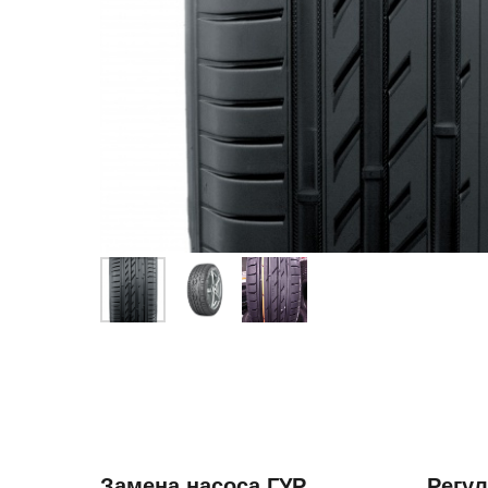
Замена насоса ГУР
Регул