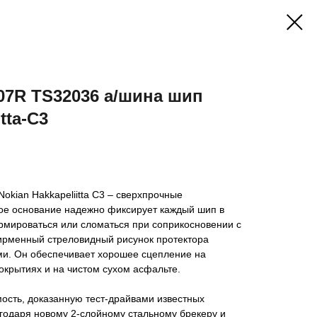
107R TS32036 а/шина шип
tta-C3
okian Hakkapeliitta C3 – сверхпрочные
е основание надежно фиксирует каждый шип в
рмироваться или сломаться при соприкосновении с
Фирменный стреловидный рисунок протектора
и. Он обеспечивает хорошее сцепление на
крытиях и на чистом сухом асфальте.
ость, доказанную тест-драйвами известных
годаря новому 2-слойному стальному брекеру и