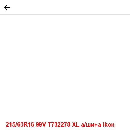
215/60R16 99V T732278 XL а/шина Ikon