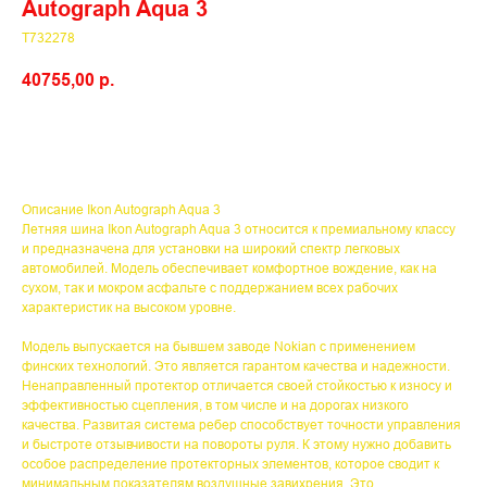
Autograph Aqua 3
T732278
40755,00
р.
Описание Ikon Autograph Aqua 3
Летняя шина Ikon Autograph Aqua 3 относится к премиальному классу
и предназначена для установки на широкий спектр легковых
автомобилей. Модель обеспечивает комфортное вождение, как на
сухом, так и мокром асфальте с поддержанием всех рабочих
характеристик на высоком уровне.
Модель выпускается на бывшем заводе Nokian с применением
финских технологий. Это является гарантом качества и надежности.
Ненаправленный протектор отличается своей стойкостью к износу и
эффективностью сцепления, в том числе и на дорогах низкого
качества. Развитая система ребер способствует точности управления
и быстроте отзывчивости на повороты руля. К этому нужно добавить
особое распределение протекторных элементов, которое сводит к
минимальным показателям воздушные завихрения. Это