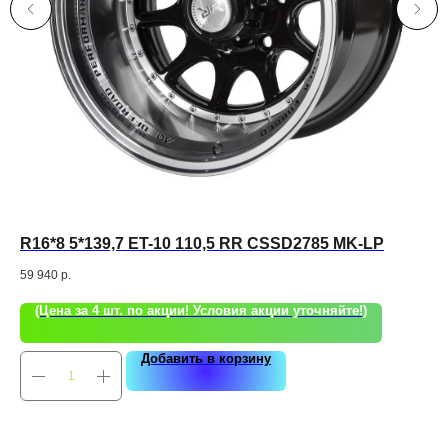
R16*8 5*139,7 ET-10 110,5 RR CSSD2785 MK-LP
За
59 940
р.
(Цена за 4 шт. по акции! Условия акции уточняйте!)
Добавить в корзину