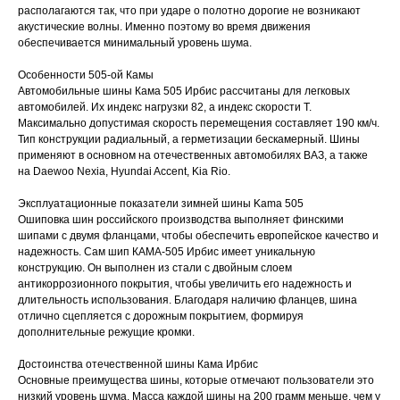
располагаются так, что при ударе о полотно дорогие не возникают
акустические волны. Именно поэтому во время движения
обеспечивается минимальный уровень шума.
Особенности 505-ой Камы
Автомобильные шины Кама 505 Ирбис рассчитаны для легковых
автомобилей. Их индекс нагрузки 82, а индекс скорости Т.
Максимально допустимая скорость перемещения составляет 190 км/ч.
Тип конструкции радиальный, а герметизации бескамерный. Шины
применяют в основном на отечественных автомобилях ВАЗ, а также
на Daewoo Nexia, Hyundai Accent, Kia Rio.
Эксплуатационные показатели зимней шины Kama 505
Ошиповка шин российского производства выполняет финскими
шипами с двумя фланцами, чтобы обеспечить европейское качество и
надежность. Сам шип КАМА-505 Ирбис имеет уникальную
конструкцию. Он выполнен из стали с двойным слоем
антикоррозионного покрытия, чтобы увеличить его надежность и
длительность использования. Благодаря наличию фланцев, шина
отлично сцепляется с дорожным покрытием, формируя
дополнительные режущие кромки.
Достоинства отечественной шины Кама Ирбис
Основные преимущества шины, которые отмечают пользователи это
низкий уровень шума. Масса каждой шины на 200 грамм меньше, чем у